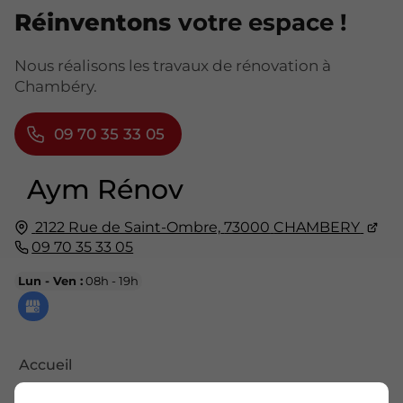
Réinventons
votre espace !
Nous réalisons les travaux de rénovation à
Chambéry.
09 70 35 33 05
Aym Rénov
2122 Rue de Saint-Ombre,
73000
CHAMBERY
09 70 35 33 05
Lun - Ven :
08h - 19h
Accueil
Contactez-moi