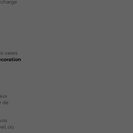
urcharge
es vases
coration
 aux
r de
vos
el, où