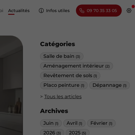
oi
Actualités
Infos utiles
09 70 35 33 05
Catégories
Salle de bain
(3)
Aménagement intérieur
(2)
Revêtement de sols
(1)
Placo peinture
Dépannage
(1)
(1)
Tous les articles
Archives
Juin
Avril
Février
(1)
(1)
(1)
2026
2025
(3)
(5)