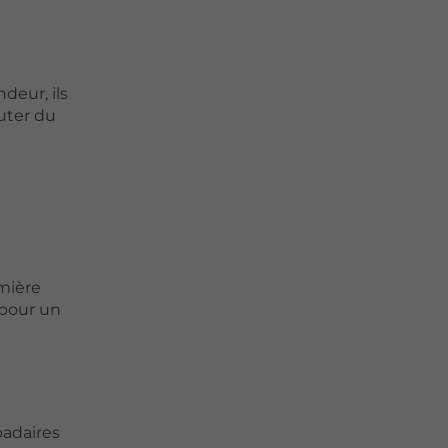
deur, ils
uter du
umière
é pour un
padaires