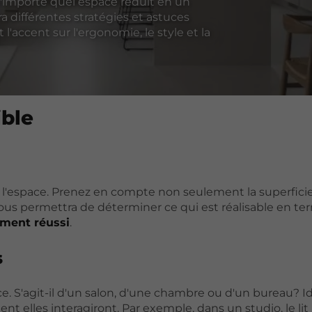
 n'importe quel espace réduit en un
ra différentes stratégies et astuces
'accent sur l'ergonomie, le style et la
ble
er l'espace. Prenez en compte non seulement la superficie
vous permettra de déterminer ce qui est réalisable en t
ent réussi
.
s
. S'agit-il d'un salon, d'une chambre ou d'un bureau? Id
t elles interagiront. Par exemple, dans un studio, le lit