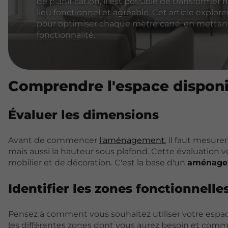
de planification, il est possible de transformer
lieu fonctionnel et agréable. Cet article explore
pour optimiser chaque mètre carré, en mettant l
fonctionnalité.
Comprendre l'espace disponi
Évaluer les dimensions
Avant de commencer
l'aménagement
, il faut mesur
mais aussi la hauteur sous plafond. Cette évaluation 
mobilier et de décoration. C'est la base d'un
aménagem
Identifier les zones fonctionnelle
Pensez à comment vous souhaitez utiliser votre espace
les différentes zones dont vous aurez besoin et commen