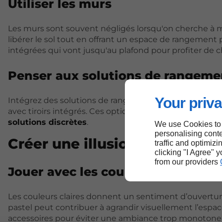
Utiliser les murs
Les murs sont souvent négligés lorsqu'on cherche à ma
libérer le sol tout en offrant un espace de rangemen
intégrées qui vont jusqu'au plafond pour profiter de
Penser aux solutions de rangeme
Your priva
Intégrez des solutions de rangement dans votre mob
avec tiroirs intégrés. Ces options permettent de gard
solutions discrètes
.
We use Cookies to
personalising conte
Créer une illusion d'espace
traffic and optimizi
clicking "I Agree" 
from our providers
Jouer avec les couleurs
Les couleurs claires donnent un sentiment d’ouverture
pastel peut contribuer à agrandir visuellement l’espace
accessoires pour éviter une ambiance trop monotone