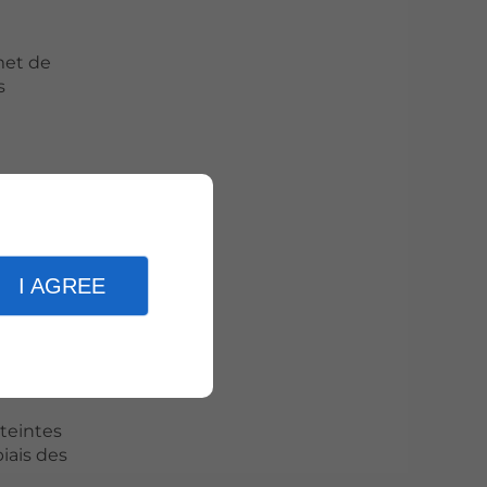
met de
s
 des lits
vec des
I AGREE
teintes
iais des