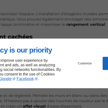
ximiser l'espace. L'installation d'étagères murales per
t pratique. Vous pouvez également envisager des armoire
 chaque centimètre et maximiser le
rangement vertical
.
nt cachées
cy is our priority
ilier, comme des ottomans avec espace de rangement ou
er l’espace organisé tout en préservant un style épuré a
 improve user experience by
Customize
nt and ads, as well as analyzing
ng social networks functionalities. By
you consent to the use of Cookies
Google
Facebook
.
 et de légèreté. Peindre les murs en blanc ou dans des 
. N’hésitez pas à ajouter des touches de couleur par le b
 et créer un
effet visuel
d'agrandissement.